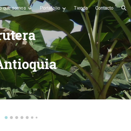
o que somos
Portafolio
Tienda
Contacto
ion
rutera
Antioquia