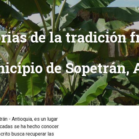
L
ip to main content
Skip to navigat
ias de la tradición f
nicipio de Sopetrán, 
án - Antioquia, es un lugar
 décadas se ha hecho conocer
crito busca recuperar las